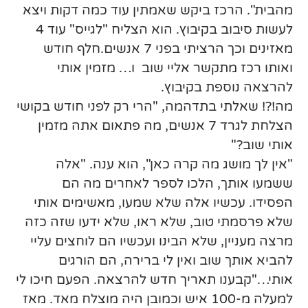
מהבית". הרכז ביקש שאמתין עוד כמה דקות ויצא
לעשות סיבוב בקיבוץ. הוא הצליח "לגייס" עוד 4
מאזינים וכך הרציתי בפני 7 אנשים.חלף חודש
ואותו רכז מתקשר אליי שוב ו… מזמין אותי
להרצאה נוספת בקיבוץ.
מה!?! שאלתי בתדהמה, "הרי רק לפני חודש בקושי
הצלחת לגרד 7 אנשים, מה פתאום אתה מזמין
אותי שוב?"
"אין לך מושג מה קרה כאן", הוא ענה. "אלה
ששמעו אותך, הלכו לספר לאחרים מה הם
הפסידו. עכשיו אלה שלא שמעו, מאשימים אותי
שלא פרסמתי טוב, שלא ראו, שלא ידעו שזה כזה
מרצה מעניין, שלא הבינו ועכשיו הם לוחצים עליי
להביא אותך שוב ואין לי ברירה, הם הורגים
אותי…"קבענו תאריך חדש להרצאה. הפעם חיכו לי
למעלה מ-100 איש וכמובן היה מוצלח מאד. מאז