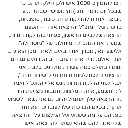
רצו להזמין כ-1000 איש ולכן חילקו אותם כך
שבכל יום מימי החג (חוץ משישי-שבת) תגיע
קבוצה אחרת להדלקת נרות, כיבוד, סופגניות,
ברכות של המנכ"ל והרצאת אורח – הפעם
הרצאה שלי.ביום הראשון, צפיתי בהדלקת הנרות,
שמעתי את המנכ"ל המיתולוגי של "מוטורולה",
אלישע ינאי, מברך את הבאים ולאחר מכן הוא עזב
את האולם. מייד אחריו עזבו רוב הקרואים גם הם
ונותרו באולם כמה עשרות מאזינים בלבד. אני
הרציתי והלכתי.למחרת חזרתי ל"שידור חוזר",
אבל לפני הדלקת הנרות ניגש אליי המנכ"ל ואמר
לי: "תשמע, איזה המלצות ותגובות מצוינות היו
מההרצאה שלך אתמול והיום גם אני נשאר לשמוע
אותך". בסיום הברכות שלו לעובדים הוא חזר
בפניהם על מה ששמע ועל המלצתו על ההרצאה
שלי ואמר להם שהוא נשאר להרצאה. איש