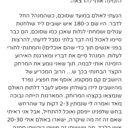
הזמינה אותי להרצאה.
הגעתי לאולם במועד שסוכם, כשהמנהל החל
לדבר. היו שם כ-180 איש ישובים ליד שולחנות
עגולים ושמחתי לגלות שאכן כמו שסוכם, הם כבר
סיימו לאכול (זה דבר בלתי נסבל לדעתי, להרצות
בפני אנשים תוך כדי שהם אוכלים!) והמתנתי לתורי
לעלות. המנהל סיים את דבריו ומארגנת האירוע
הזמינה אותי לבמה. תוך שאני גומע את המרחק
הקצר הבחנתי בכך ש… הרוב המכריע של
היושבים קם ממקומו, אוסף את חפציו, נפרד
מהיושבים לידו בשולחן ופוסע לעבר דלתות האולם
שנמצאו בקצהו המרוחק. המארגנת הייתה נבוכה
מאד ואמרה לי שנמתין 2-3 דקות עד שהרחש
בחש שלפנינו ייפסק ואוכל להתחיל, אבל אני ראיתי
שאם זה זה מה שיקרה, ישארו באולם אולי 20-30
איש בלבד. מה שעשיתי זה פשוט ביקשתי ממנה