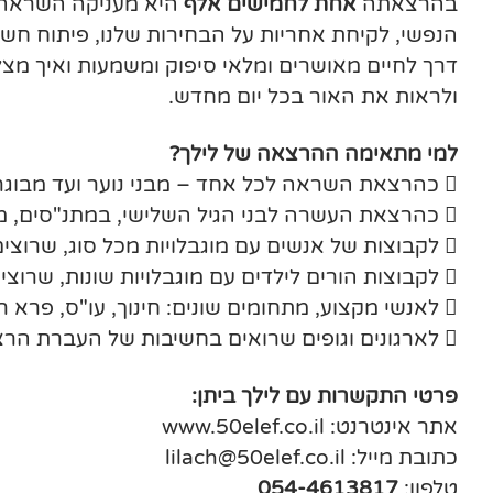
בהרצאתה
אחת לחמישים אלף
היא מעניקה השראה ו
הנפשי, לקיחת אחריות על הבחירות שלנו, פיתוח חשיב
דרך לחיים מאושרים ומלאי סיפוק ומשמעות ואיך מצ
ולראות את האור בכל יום מחדש.
למי מתאימה ההרצאה של לילך?
 כהרצאת השראה לכל אחד – מבני נוער ועד מבוגרים.
 כהרצאת העשרה לבני הגיל השלישי, במתנ"סים, מועדוני גמלאים וכו.
 לקבוצות של אנשים עם מוגבלויות מכל סוג, שרוצים לראות איך ניתן להצליח ולנצח למרות הכול.
 לקבוצות הורים לילדים עם מוגבלויות שונות, שרוצים להכניס עידוד ואופטימיות לחייהם.
 לאנשי מקצוע, מתחומים שונים: חינוך, עו"ס, פרא רפואיים, שיקום וכד'.
 לארגונים וגופים שרואים בחשיבות של העברת הרצאה מסוג אחר לעובדיהם.
פרטי התקשרות עם לילך ביתן:
אתר אינטרנט: www.50elef.co.il
כתובת מייל: lilach@50elef.co.il
טלפון:
054-4613817