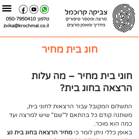
בור
צירת
שר
תוכן
טלפון:
050-7950410
zvika@krochmal.co.il
חוג בית מחיר
חוגי בית מחיר – מה עלות
הרצאה בחוג בית?
התשלום המקובל עבור הרצאות לחוגי בית,
משתנה קודם כל בהתאם ל"שם" שיש למרצה ועד
כמה הוא מוכר.
באופן כללי ניתן לומר כי
מחיר הרצאה בחוג בית נע