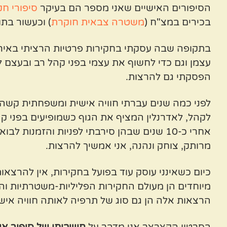
הסיפורים האישיים שאני מספר הם בעיקר
סיפורי חק
בכירים במצ"ח (
משטרה צבאית חוקרת
) וכעשור בת
בתקופה שבה עסקתי בחקירות פרטיות הרציתי באירועי
עצמן וגם כדי לחשוף את עצמי בפני קהל רב ובעצם
הפסקתי גם להרצות.
לפני כמה שנים עברתי חוויה אישית ומשפחתית קשה
לקהל, לאדרנלין המציף את הגוף כשמופיעים בפני קה
אחרי כ-10 שנים שבהן סירבתי לפניות והזמנ
מרותק, צוחק ונהנה, אני אמשיך להרצות.
כיום כשאינני עוסק עוד בפועל בחקירות, אין להרצאו
מיוחדים הן מעולם החקירות הפליליות-משטרתיות ו
הרצאות אלה הן גם סוג של תרפיה לאותה חוויה אי
בסרטון הקצרצר אני מדבר על
חשיבותו של סיפור א