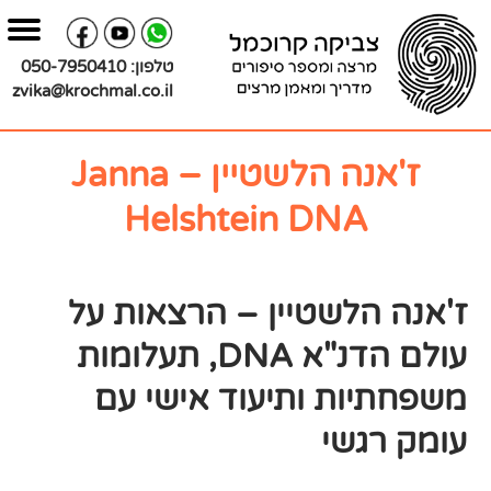
בור
צירת
שר
תוכן
טלפון:
050-7950410
zvika@krochmal.co.il
ז'אנה הלשטיין – Janna
Helshtein DNA
ז'אנה הלשטיין – הרצאות על
עולם הדנ"א DNA, תעלומות
משפחתיות ותיעוד אישי עם
עומק רגשי