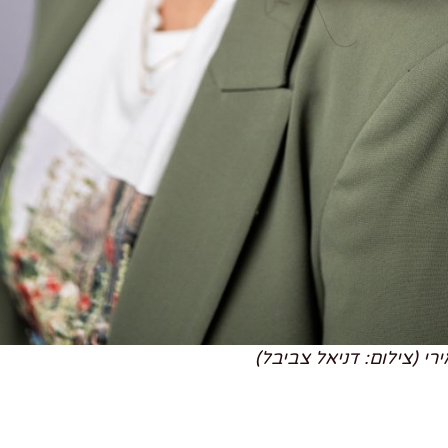
רי (צילום: דניאל צביבל)