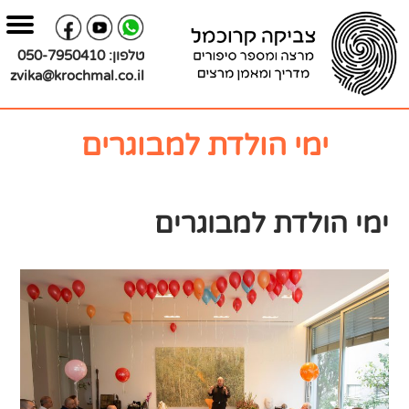
בור
צירת
שר
תוכן
טלפון:
050-7950410
zvika@krochmal.co.il
ימי הולדת למבוגרים
ימי הולדת למבוגרים