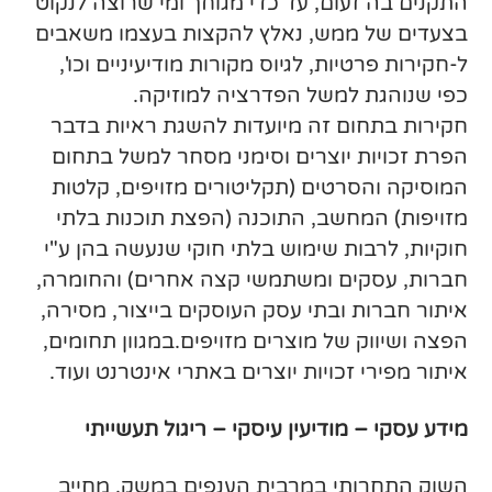
התקנים בה זעום, עד כדי מגוחך ומי שרוצה לנקוט
בצעדים של ממש, נאלץ להקצות בעצמו משאבים
ל-חקירות פרטיות, לגיוס מקורות מודיעיניים וכו',
כפי שנוהגת למשל הפדרציה למוזיקה.
חקירות בתחום זה מיועדות להשגת ראיות בדבר
הפרת זכויות יוצרים וסימני מסחר למשל בתחום
המוסיקה והסרטים (תקליטורים מזויפים, קלטות
מזויפות) המחשב, התוכנה (הפצת תוכנות בלתי
חוקיות, לרבות שימוש בלתי חוקי שנעשה בהן ע"י
חברות, עסקים ומשתמשי קצה אחרים) והחומרה,
איתור חברות ובתי עסק העוסקים בייצור, מסירה,
הפצה ושיווק של מוצרים מזויפים.במגוון תחומים,
איתור מפירי זכויות יוצרים באתרי אינטרנט ועוד.
מידע עסקי – מודיעין עיסקי – ריגול תעשייתי
השוק התחרותי במרבית הענפים במשק, מחייב