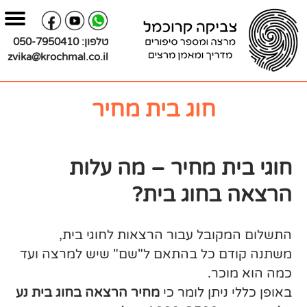
בור
צירת
שר
תוכן
טלפון:
050-7950410
zvika@krochmal.co.il
חוג בית מחיר
חוגי בית מחיר – מה עלות
הרצאה בחוג בית?
התשלום המקובל עבור הרצאות לחוגי בית,
משתנה קודם כל בהתאם ל"שם" שיש למרצה ועד
כמה הוא מוכר.
באופן כללי ניתן לומר כי
מחיר הרצאה בחוג בית נע