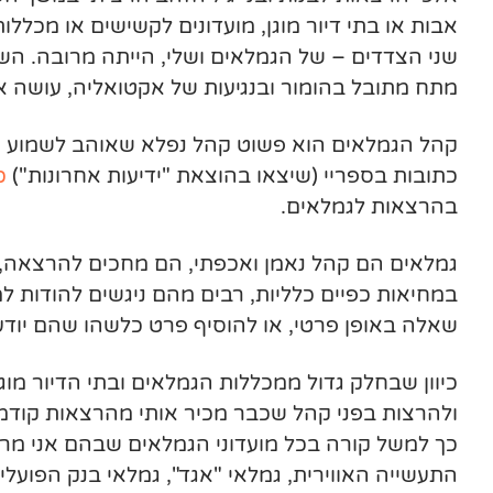
אבות או בתי דיור מוגן, מועדונים לקשישים או מכלל
שני הצדדים – של הגמלאים ושלי, הייתה מרובה. ה
מתח מתובל בהומור ובנגיעות של אקטואליה, עושה 
קהל הגמלאים הוא פשוט קהל נפלא שאוהב לשמוע א
כתובות בספריי (שיצאו בהוצאת "ידיעות אחרונות")
כ
בהרצאות לגמלאים.
גמלאים הם קהל נאמן ואכפתי, הם מחכים להרצאה, מג
במחיאות כפיים כלליות, רבים מהם ניגשים להודות ל
שאלה באופן פרטי, או להוסיף פרט כלשהו שהם יוד
כיוון שבחלק גדול ממכללות הגמלאים ובתי הדיור מו
ולהרצות בפני קהל שכבר מכיר אותי מהרצאות קודמ
כך למשל קורה בכל מועדוני הגמלאים שבהם אני מר
התעשייה האווירית, גמלאי "אגד", גמלאי בנק הפועלים