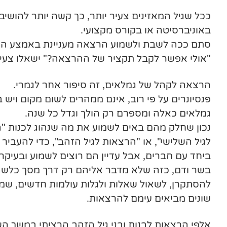
ככל שגיל המאזינים צעיר יותר, כך קשה יותר להושי
באוניברסיטה או בקורס מקצועי.
סתם ככה לשבת ולשמוע הרצאה מעניינת באמצע היו
"אולי אפשר לקבל תקציר של ההרצאה?" ישאלו צעירי
הרצאה לקהל של גמלאים, זה סיפור אחר לגמרי.
פנסיונרים על פי רוב, אינם ממהרים לשום מקום ויש 
גמלאים כאלה ומספרם רק הולך וגדל כל שנה.
נכון שחלק מהם באים לשמוע את מה שנהוג לכנות "
לגיל השלישי", או "הרצאות לגיל הזהב", כדי להעביר
ביחד עם חברים, אבל עדיין הם רוצים לשמוע ובעיקר
בשר ודם, כזה שלא מדבר אליהם רק דרך מסך כלשהו.
להסתקרן, לשאול שאלות ולגלות עולמות חדשים, שמ
שונים מביאים עימם להרצאות.
אלפי הרצאות לבנות ובני גיל הזהב הרציתי במשך ה