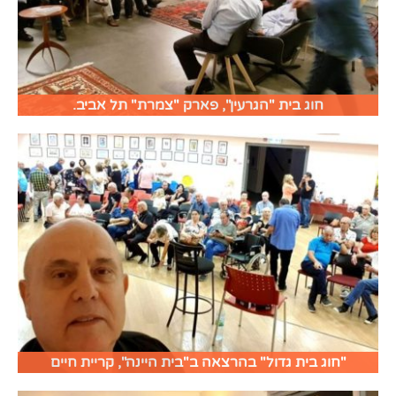
חוג בית "הגרעין", פארק "צמרת" תל אביב.
"חוג בית גדול" בהרצאה ב"בית היינה", קריית חיים