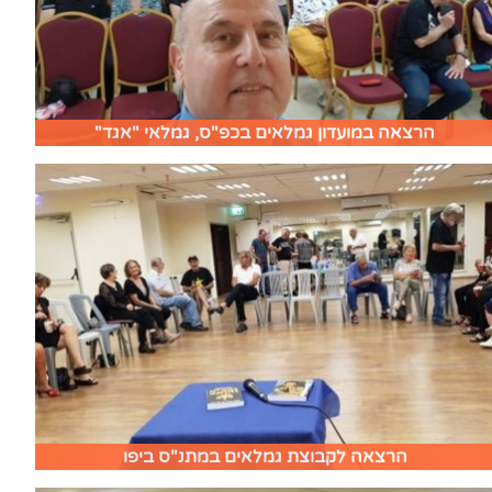
הרצאה במועדון גמלאים בכפ"ס, גמלאי "אגד"
הרצאה לקבוצת גמלאים במתנ"ס ביפו