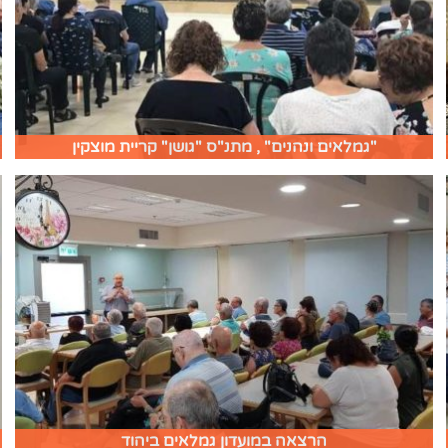
"גמלאים ונהנים" , מתנ"ס "גושן" קריית מוצקין
הרצאה במועדון גמלאים ביהוד