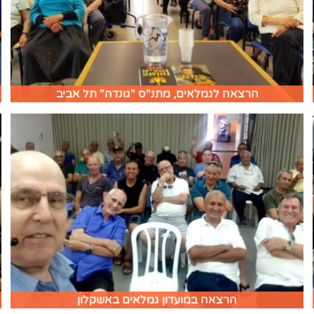
הרצאה לגמלאים, מתנ"ס "גונדה" תל אביב
הרצאה במועדון גמלאים באשקלון