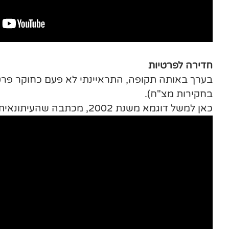
חדירה לפרטיות
בערך באותה תקופה, התראיינתי לא פעם כחוקר פרטי
בחקירות מצ"ח).
כאן למשל דוגמא משנת 2002, מכתבה שהעיתונאית הצעירה יונית לוי עשתה על "חדירה לפרטיות" ושודרה ב"אולפן שישי" של ערוץ 2 של אז.