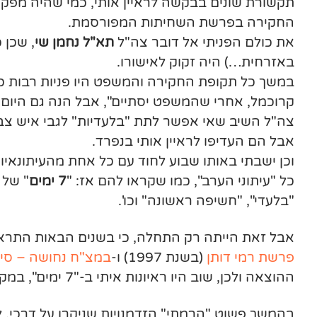
תקשורת שונים בבקשה לראיין אותי, כמי שהיה מפקד
החקירה בפרשת השחיתות המפורסמת.
את כולם הפניתי אל דובר צה"ל
תא"ל נחמן שי
, שכן 
באזרחית…) היה זקוק לאישורו.
במשך כל תקופת החקירה והמשפט היו פניות רבות כא
קרוכמל, אחרי שהמשפט יסתיים", אבל הנה גם היום הז
צה"ל השיב שאי אפשר לתת "בלעדיות" לגבי איש צבא
אבל הם העדיפו לראיין אותי בנפרד.
וכן ישבתי באותו שבוע לחוד עם כל אחת מהעיתונאי
כל "עיתוני הערב", כמו שקראו להם אז: "
7 ימים
" של י
"בלעדי", "חשיפה ראשונה" וכו'.
אבל זאת הייתה רק התחלה, כי בשנים הבאות התראיינ
פרשת רמי דותן
(בשנת 1997) ו-
במצ"ח נחושה – סיפ
ההוצאה ולכן, שוב היו ראיונות איתי ב-"7 ימים", במקומונים ובעיתונים אחרים, בקול ישראל ובתחנות רדיו אזוריות.
בהמשך פשוט "הרמתי" הזדמנויות שניקרו על דרכי. 