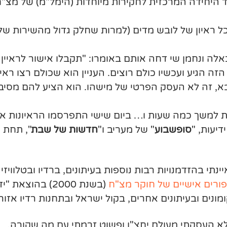
 היחידה המרכזית לחקירות מיוחדות (הימל"מ) של מצ"ח
כל ראיון של לובש מדים (למרות שחלק גדול מהשירות שלי
לה ונחמן שי דחה אותם באומרו: "תקבלו אישור לראיין
ה הגיע ועכשיו כולם רוצים. העניין הוא שכולם רצו ראיו
, זה לא העסק הפרטי של מישהו. הוא הציע להם מסיבת
ות למשך כמה שעות ו… ביום שישי התפרסמו הראיונות א
דיעות, "
סופשבוע
" של מעריב ו"
חדשות של שבת
", תחת 
תי בהזדמנויות רבות נוספות בעיתונים, ברדיו ובטלוויז
ורים אישיים של חוקר מצ"ח
(בשנת 2000) בה
לא העסקתי מעולם יחצ"ן ופשוט זרמתי עם מה שקורה.