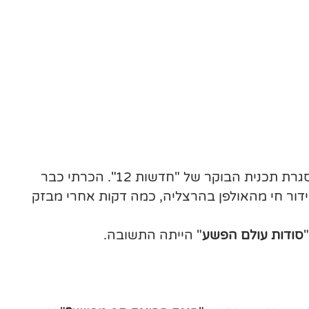
ושאלו אם יש לי עניין להרצות בנושא מעניין מעולם החקירות במסגרת תכנית הבוקר של "חדשות 12". הכרתי כבר
ת 10 דקות בדיוק. ההרצאה משודרת בשידור חי מהאולפן בהרצליה, כמה דקות אחרי מבזק
סודות עולם הפשע
" הייתה התשובה.