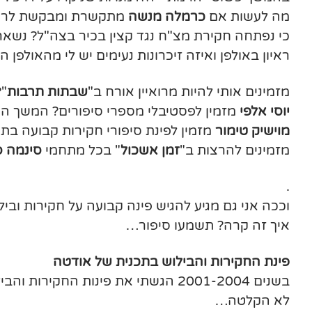
מה לעשות אם
כרמלה מנשה
מתקשרת ומבקשת לראיין 
כי נפתחה חקירת מצ"ח נגד קצין בכיר בצה"ל? נשאר 
ראיון באולפן ואיזה זיכרונות נעימים יש לי מהאולפן 
מזמינים אותי להיות מרואיין אורח ב"
שבתות תרבות
"
יוסי אלפי
מזמין לפסטיבלי מספרי סיפורים? המשך הס
מוישיק טימור
מזמין לפינת
סיפורי חקירות
קבועה בתכנ
מזמינים להרצות ב"
זמן אשכול
" בכל מתחמי
סינמה ס
.
וככה אני גם מגיע להגיש פינה קבועה על חקירות ובילו
איך זה קרה? תשמעו סיפור…
פינת החקירות והבילוש בתכנית של אודטה
בשנים 2001-2004 הגשתי את פינות הח
לא הקלטה…