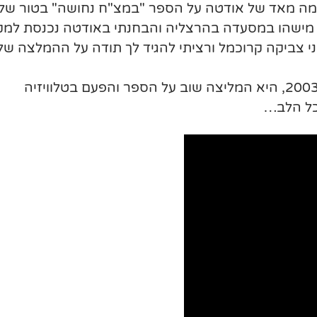
מה מאד של אודטה על הספר "במצ"ח נחושה" בטור של
ם מישהו במסעדה בהרצליה והבחנתי באודטה נכנסת למק
ני צביקה קרוכמל ורציתי להגיד לך תודה על ההמלצה של
בפינת החקירות ששודרה בתכנית של אודטה במרץ 2003, היא המליצה שוב על הספר והפעם בטלוויזיה
כל הלב…