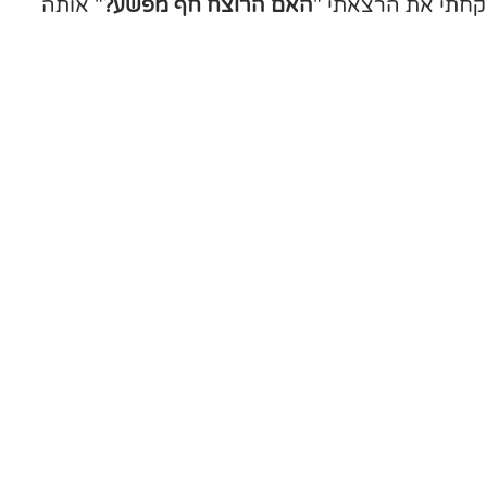
לקחתי את הרצאתי "
האם הרוצח חף מפשע?
" אותה