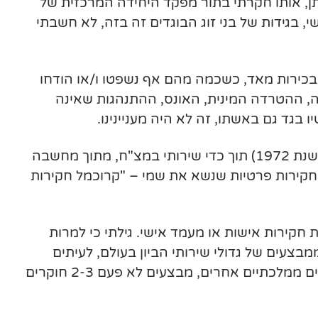
ותן, אותו חקרתי בתור מפקד היחידה המרכזית של
 בגידות של בני זוג הבוגדים זה בזה, לא חשבתי
 בכירות מאד, כשכמה מהם אף נשפטו ו/או הודחו
, ההטרדה המינית, האונס, ההתנהגות שאינה
 בגד גם באשתו, זה לא היה מעניינינו.
את רשיון חוקר פרטי מטעם משרד המשפטים, הוצאתי עוד אי שם בשנות ה-70 (חוק חוקרים פרטיים נחקק בשנת 1972) תוך כדי שירותי במצ"ח, מתוך מחשבה
קירות פרטיות שנשא את שמי – "קרוכמל חקירות
ות חקירות אישות או מעמד אישי. גילתי כי למרות
מבצעים של גדולי שירותי הביון בעולם, לעיתים
הקושי אף גדול יותר. ללא תקציבי ענק של המוסד או של ה-CIA, ללא טכנולוגיות לווינים, ללא הסתייעות בגורמים ממלכתיים אחרים, מבצעים לא פעם 2-3 חוקרים