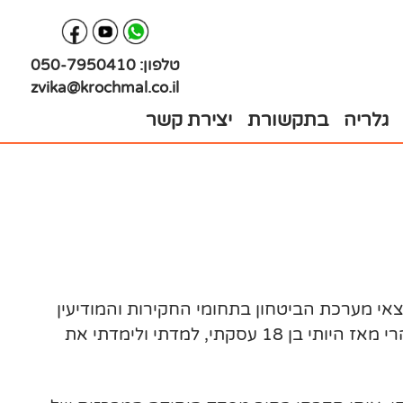
טלפון:
050-7950410
zvika@krochmal.co.il
גלריה
בתקשורת
יצירת קשר
י מערכת הביטחון בתחומי החקירות והמודיעין
(משטרה, מצ"ח, שב"כ ועוד), פניתי לשוק הפרטי, בתחום אותו הכרתי היטב ושבו עסקתי רוב חיי הבוגרים, שהרי מאז היותי בן 18 עסקתי, למדתי ולימדתי את